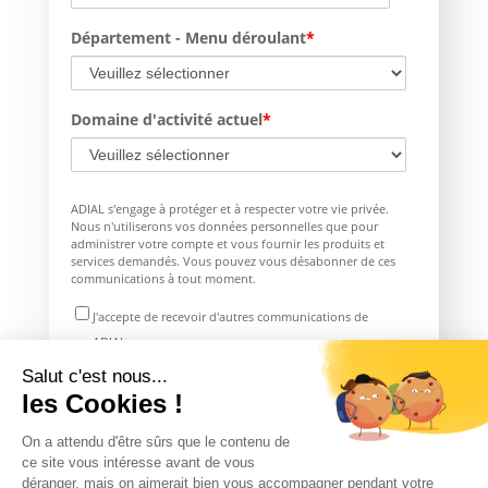
Département - Menu déroulant
*
Domaine d'activité actuel
*
ADIAL s'engage à protéger et à respecter votre vie privée.
Nous n'utiliserons vos données personnelles que pour
administrer votre compte et vous fournir les produits et
services demandés. Vous pouvez vous désabonner de ces
communications à tout moment.
J'accepte de recevoir d'autres communications de
ADIAL.
Salut c'est nous...
Vous pouvez consulter notre page
Gestion de vos données
pour en savoir plus.
les Cookies !
En cliquant sur « Découvrir le guide » ci-dessous, vous
autorisez l’entreprise ADIAL à stocker et traiter les données
On a attendu d'être sûrs que le contenu de
personnelles soumises ci-dessus afin qu’elle vous fournisse le
ce site vous intéresse avant de vous
contenu demandé.
déranger, mais on aimerait bien vous accompagner pendant votre