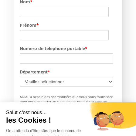
Nom
*
Prénom
*
Numéro de téléphone portable
*
Département
*
ADIAL a besoin des coordonnées que vous nous fournissez
pour vous contacter au sujet de nos produits et services.
Vous pouvez vous désabonner de ces communications à tout
moment. Consultez notre Politique de confidentialité pour
Salut c'est nous...
en savoir plus sur nos modalités de désabonnement, ainsi
les Cookies !
que sur nos politiques de confidentialité et sur notre
engagement vis-à-vis de la protection et de la vie privée.
On a attendu d'être sûrs que le contenu de
Vous pouvez consulter notre page
Gestion de vos données
pour en savoir plus